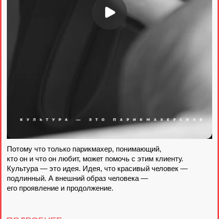
Этой идеи мы придерживаемся во всем:
когда работаем с парикмахерами —
вдохновляем их расти в том, что им ближе всего;
когда работаем с клиентами — проводим консультацию,
потому что это самый важный этап.
Нам важно расспросить клиента об образе жизни,
привычках, о том, что нравится, а что — не очень.
Только так мы можем прочувствовать запрос
и предложить ему подходящее идеальное решение.
Культура — это парикмахерская. Не салон красоты,
не концепт-пространство, не бьюти-бар.
А парикмахерская, где лучшие мастера
в индустрии стригут, красят, укладывают, делятся опытом,
шутят, ставят любимую музыку, учатся
друг у друга, обсуждают последние новости,
делают людей красивыми.
Живут.
КУЛЬТУРА - ЭТО ВЫ. ЭТО МЫ.