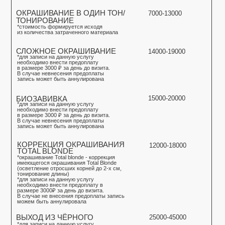
В случае не внесения предоплаты запись
визита. В случае не внесения предоплаты
запись можем быть аннулировала
можем быть аннулировала
запись можем быть аннулировала
ВЫХОД ИЗ ЧЁРНОГО
35000-60000
ВЫХОД ИЗ ЧЁРНОГО
25000-45000
ВЫХОД ИЗ ЧЁРНОГО
*для записи на данную услугу
30000-55000
*для записи на данную услугу
необходимо внести предоплату
*для записи на данную услугу
необходимо внести предоплату
в размере 3000 ₽ за день до визита.
необходимо внести предоплату
в размере 3000 ₽ за день до визита.
В случае невнесения предоплаты
в размере 3000 ₽ за день до визита.
В случае невнесения предоплаты
запись может быть аннулирована
В случае невнесения предоплаты
запись может быть аннулирована
запись может быть аннулирована
КОМАНДА
ВАЛЕРИЯ ПУДОВА
@lerika_cut