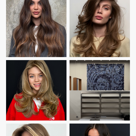
договор публичной оферты (белорусская)
договор публичной оферты (красные ворота)
договор публичной оферты (хамовники)
договор публичной оферты (восточная)
договор публичной оферты (лунар)
ООО ПАРИКМАХЕРСКАЯ КУЛЬТУРА
ИНН: 9710080198
КПП: 771001001
ОРГН: 1197746712514
Юридический адрес: 123056 Москва г,
Электрический переулок
Расчетный счет: 40702810400000142509
Банк: АО "РАЙФФАЙЗЕНБАНК"
БИК: 044525700
франчайзинг
*Компания Meta Platforms Ins., владеющая социальной сетью Instagram,
по решению суда от 21.03.2022 признана экстремистской организацией,
её деятельность на территории РФ запрещена