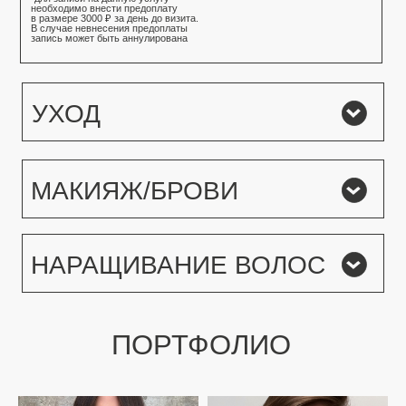
ДЕНИС МОСИЯШ
@mosiiash
больше мастеров
СВЯЗАТЬСЯ С НАМИ
+7 (495) 150-15-51
МОСКВА
электрический переулок, 10, строение 1
большой саввинский переулок, дом 16/14
строение 7
садовая-черногрязская, 8, строение 7
восточная, 2, корпус 2
ленинский проспект, 38а, корпус 1
понедельник — воскресенье
10.00-21.00
политика конфиденциальности